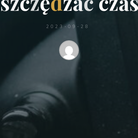
o
s
z
c
z
ę
d
z
a
ć
c
z
a
2023-09-28