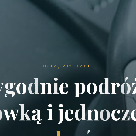
oszczędzanie czasu
y
g
o
d
n
i
e
p
o
d
r
ó
ó
w
k
ą
i
j
e
d
n
o
c
z