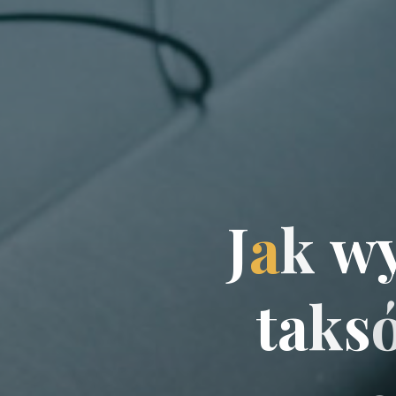
J
a
k
w
t
a
k
s