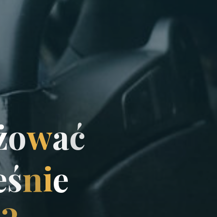
ż
o
w
a
ć
e
ś
n
i
e