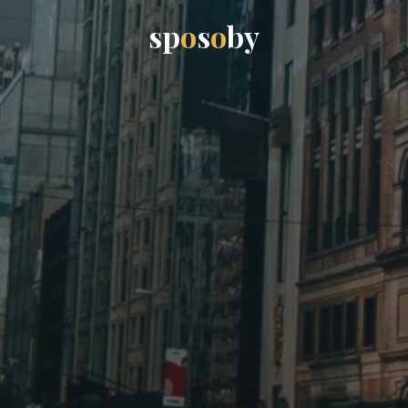
s
p
o
s
o
b
y