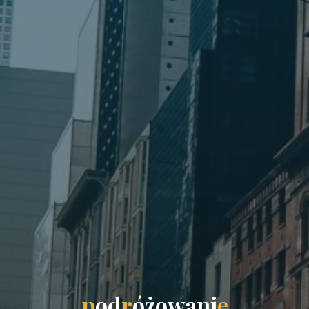
p
o
d
r
ó
ż
o
w
a
n
i
e