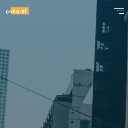
Przejdź
9669.pl
do
treści