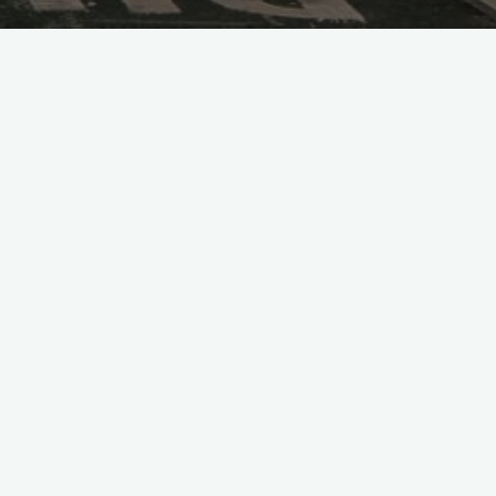
bezpieczeństwo
korzyści
taksówki
transport
wygoda
5 powodów, dlaczego warto
korzystać z usług
taksówkarskich
kasia
2023-08-31